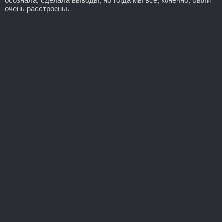
осознала, сделала выводы, но тогда мы все, конечно, были
очень расстроены.