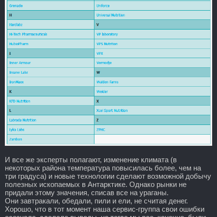
И все же эксперты полагают, изменение климата (в
некоторых района температура повысилась более, чем на
три градуса) и новые технологии сделают возможной добычу
полезных ископаемых в Антарктике. Однако рынки не
придали этому значения, списав все на ураганы.
Они завтракали, обедали, пили и ели, не считая денег.
Хорошо, что в тот момент наша сервис-группа свои ошибки