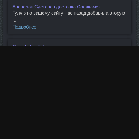
Анапалон Сустанон доставка Соликамск
Гуляю по вашему сайту Час назад добавила вторую
...
Подробнее
Oxandrolon Губкин
Общий долг компании увеличился с 3,7 до 4,2 млрд
...
Подробнее
Нандролон Фенил + Дека Дубна
Подробнее
Сегодня у нас около 400 отделений от ...
Тестостерон 300 Мг со скидкой Днепропетровск
Как будет на том месте, ещё посмотрим, но вдвоём
...
Подробнее