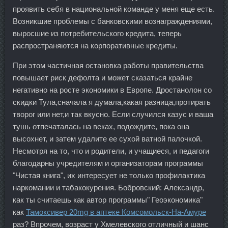
проявить себя в национальной команде у меня еще есть.
Возникшие проблемы с банковскими вознаграждениями,
выросшие из потребительского кредита, теперь
распространяются на корпоративные кредиты.
При этом частичная остановка работы правительства
повышает риск дефолта и может сказаться крайне
негативно на росте экономики в Европе. Дростанолон со
скидки Тула,сначала я думала,какая разница,протирать
творог или нет,и так вкусно. Если случился казус и ваша
тушь отпечаталась на веках, подождите, пока она
высохнет, и затем удалите ее сухой ватной палочкой.
Несмотря на то, что и родители, и учащиеся, и педагоги
благодарны учредителям и организаторам программы
"Чистая книга", их интересует не только профилактика
наркомании и табакокурения. Бобровский: Александр,
как ты считаешь как автор программы" Геоэкономика"
как
Тамоксивер 20mg в аптеке Комсомольск-На-Амуре
раз? Впрочем, возраст у Хмелевского отличный и шанс