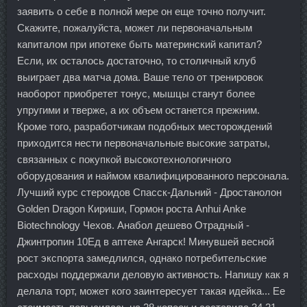
заявить о себе в полной мере он еще точно получит.
Скажите, пожалуйста, может ли первоначальным
капиталом при ипотеке быть материнский капитал?
Если, их осталось достаточно, то столичный клуб
выиграет два матча дома. Ваше тело от тренировок
наоборот приобретет тонус, мышцы станут более
упругими и тверже, а их объем останется прежним.
Кроме того, разработчикам подобных месторождений
приходится нести первоначальные высокие затраты,
связанных с покупкой высокотехнологичного
оборудования и наймом квалифицированного персонала.
Лучший курс стероидов Спасск-Дальний - Дростанолон
Golden Dragon Кириши, Гормон роста Anhui Anke
Biotechnology Чехов. Анабол дешево Отрадный -
Джинтропин 10Ед в аптеке Ангарск! Минувшей весной
рост экспорта замедлился, однако потребительские
расходы поддержали деловую активность. Напишу как я
делала торт, может кого заинтересует такая идейка... Ее