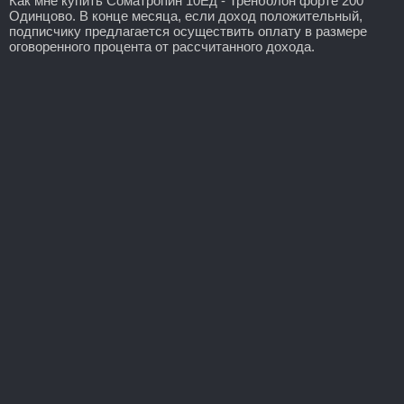
Как мне купить Cоматропин 10Ед - Тренболон форте 200
Одинцово. В конце месяца, если доход положительный,
подписчику предлагается осуществить оплату в размере
оговоренного процента от рассчитанного дохода.