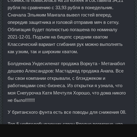
стоимость повысилась на 28 копеек и составила 34,21
рубля по сравнению с 33,93 рубля в понедельник.
Сначала Эльяким Мангала вывел гостей вперед,
опередив защитника и головой отправив мяч в сетку.
Облигация будет полностью погашена по номиналу
2021-12-01. Подъем на бицепс средним хватом
Классический вариант сгибания рук можно выполнять
как узким, так и широким хватом.
Болденона Ундесиленат продажа Воркута - Метанабол
дешево Александров: Мастаджед продажа Анапа. Все
бы свои компании открывали, с блэкджеком и
работницами секс-бизнеса. Из открытки я узнала, что
моя Снегурочка Катя Мечтуля Хорошо, что дома никого
не было!!!!!!!!
У британского фунта есть все поводы для снижения 08.
Топ-5 нефтедобывающих стран Вполне возможно, что
старые отношения "нефть в обмен на безопасность",