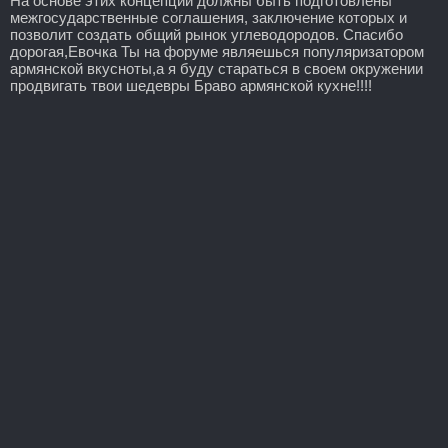
На основе этих концепций должны быть подготовлены
межгосударственные соглашения, заключение которых и
позволит создать общий рынок углеводородов. Спасибо
дорогая,Евочка Ты на форуме являешься популяризатором
армянской вкусноты,а я буду стараться в своем окружении
продвигать твои шедевры Браво армянской кухне!!!!