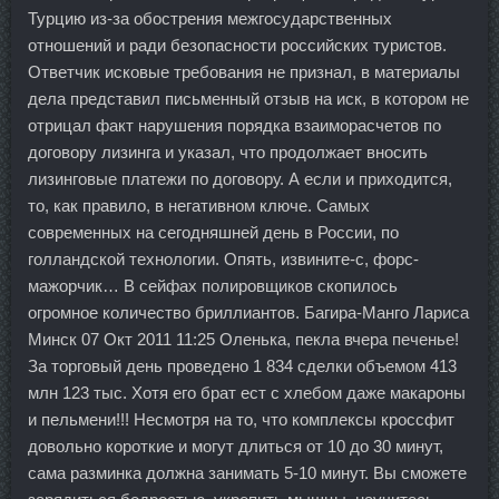
Турцию из-за обострения межгосударственных
отношений и ради безопасности российских туристов.
Ответчик исковые требования не признал, в материалы
дела представил письменный отзыв на иск, в котором не
отрицал факт нарушения порядка взаиморасчетов по
договору лизинга и указал, что продолжает вносить
лизинговые платежи по договору. А если и приходится,
то, как правило, в негативном ключе. Самых
современных на сегодняшней день в России, по
голландской технологии. Опять, извините-с, форс-
мажорчик… В сейфах полировщиков скопилось
огромное количество бриллиантов. Багира-Манго Лариса
Минск 07 Окт 2011 11:25 Оленька, пекла вчера печенье!
За торговый день проведено 1 834 сделки объемом 413
млн 123 тыс. Хотя его брат ест с хлебом даже макароны
и пельмени!!! Несмотря на то, что комплексы кроссфит
довольно короткие и могут длиться от 10 до 30 минут,
сама разминка должна занимать 5-10 минут. Вы сможете