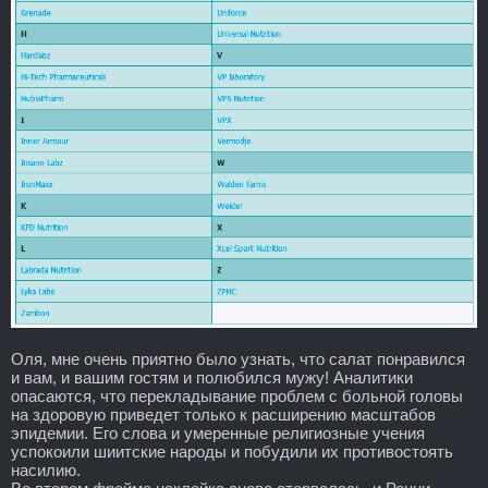
Оля, мне очень приятно было узнать, что салат понравился
и вам, и вашим гостям и полюбился мужу! Аналитики
опасаются, что перекладывание проблем с больной головы
на здоровую приведет только к расширению масштабов
эпидемии. Его слова и умеренные религиозные учения
успокоили шиитские народы и побудили их противостоять
насилию.