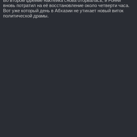
Во втором фрейме наклейка снова оторвалась, и Ронни
вновь потратил на её восстановление около четверти часа.
Вот уже который день в Абхазии не утихает новый виток
политической драмы.