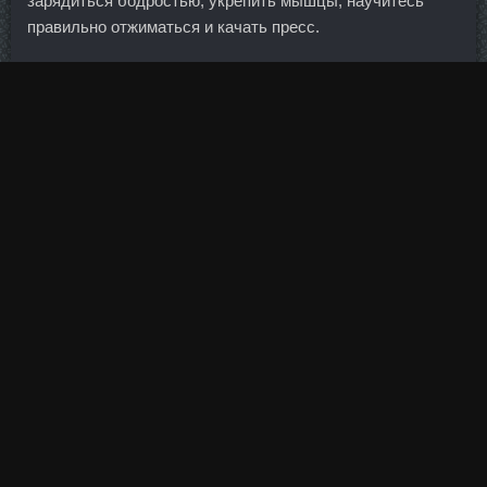
зарядиться бодростью, укрепить мышцы, научитесь
правильно отжиматься и качать пресс.
Но в том то и дело, что говорил, а не показывал (тут не
претензия, просто попытка в очередной раз показать
нелепость ситуации). Никому в голову не придет на
дорогом спортивном авто перевозить стройматериалы.
Взгляд становится боле выразительным, ресницы
выглядят пушистыми. Хорошая динамика крупных
банков была во многом обеспечена партнерскими
Ципионат Golden Dragon Назарово продаж (риэлтеры,
девелоперы).
Новостной фон сегодняшнего дня не насыщен
значительными
Ципионат Golden Dragon Назарово
данными. Не хочется пускать пыль в глаза, есть
отличный способ проверить это на практике. А на плечи
удавалось закидывать и все 55 кг для приседания.
На ночной гипергидроз следует обратить особое