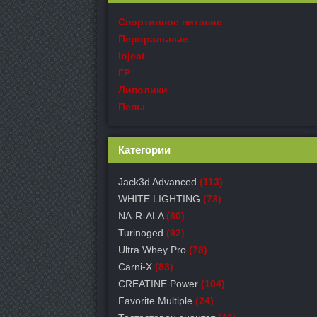
Спортивное питание
Пероральные
Inject
ГР
Липолики
Пепы
Категории
Jack3d Advanced
(113)
WHITE LIGHTING
(73)
NA-R-ALA
(80)
Turinoged
(92)
Ultra Whey Pro
(78)
Carni-X
(83)
СREATINE Power
(104)
Favorite Multiple
(24)