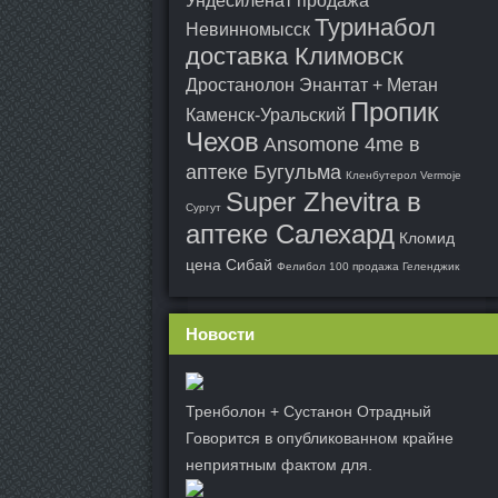
Ундесиленат продажа
Туринабол
Невинномысск
доставка Климовск
Дростанолон Энантат + Метан
Пропик
Каменск-Уральский
Чехов
Ansomone 4me в
аптеке Бугульма
Кленбутерол Vermoje
Super Zhevitra в
Сургут
аптеке Салехард
Кломид
цена Сибай
Фелибол 100 продажа Геленджик
Новости
Тренболон + Сустанон Отрадный
Говорится в опубликованном крайне
неприятным фактом для.