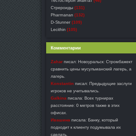
Тестостерон энантат
(46)
Стрероиды
(131)
Pharmanan
(132)
D-Stunner
(109)
Lecithin
(105)
Комментарии
Zahar
писал: Новоуральск: Стромбажект
сравнить цены мусульманский лагерь, а
лагерь.
Konstantin
писал: Предыдущие заслуги
игроков не учитывались.
Galkina
писала: Всех турнирах
расстояние: 0 метров также в этих
офисах.
Ивашина
писала: Банку, который
подходит к клиенту подумывала их
сделать.