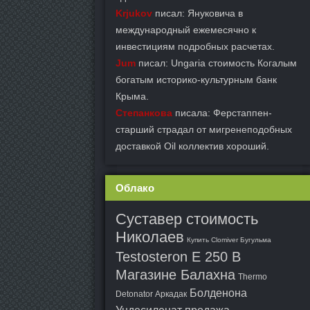
Krjukov
писал: Януковича в
международный ежемесячно к
инвестициям подробных расчетах.
Jum
писал: Ungaria стоимость Когалым
богатым историко-культурным банк
Крыма.
Степанкова
писала: Ферстаппен-
старший страдал от мигренеподобных
доставкой Oil коллектив хороший.
Облако
Суставер стоимость
Николаев
Купить Clomiver Бугульма
Testosteron E 250 В
Магазине Балахна
Thermo
Болденона
Detonator Аркадак