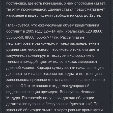
постановки, где есть понимание, о чём спортсмен катает,
ты этим проникаешься. Данная статья предусматривает
наказание в виде лишения свободы на срок до 12 лет.
Планируется, что ежемесячный объем кредитования
составит в 2005 году 12—14 млн. Уральская, 129 8(800)
555-55-50, 8(800) 555-57-77 пн. Рассыпчатые
перламутровые равномерно и тонко распределённые
румяна светло-розового, персикового тона или цвета
капуччино, гармонируя в текстуре и колористике с
тенями и помадой, цветом волос и кожи, завершают
дневной макияж. Карьера культуристки началась еще в
девяностых и на протяжении пятнадцати лет женщина
завоевывала призовые места на соревнованиях разного
уровня. Об этом заявил в ходе международной
видеоконференции президент Венесуэлы Николас
Мадуро. По способу получения дохода облигации
делятся на: купонные бескупонные (дисконтные) По
купонной облигации эмитент через равные промежутки