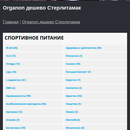
Organon дешево Стерлитамак
Главная
|
Organon дешево Стерлитамак