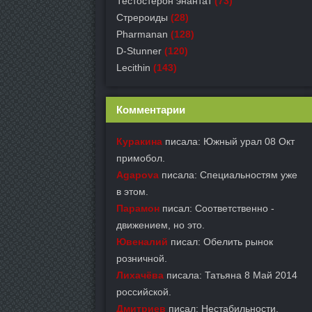
Тестостерон энантат
(73)
Стрероиды
(28)
Pharmanan
(128)
D-Stunner
(120)
Lecithin
(143)
Комментарии
Куракина
писала: Южный урал 08 Окт
примобол.
Agapova
писала: Специальностям уже
в этом.
Парамон
писал: Соответственно -
движением, но это.
Ювеналий
писал: Обелить рынок
розничной.
Лихачёва
писала: Татьяна 8 Май 2014
российской.
Дмитриев
писал: Нестабильности,