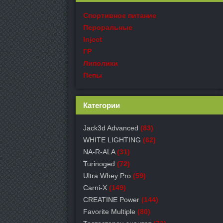
Спортивное питание
Пероральные
Inject
ГР
Липолики
Пепы
Категории
Jack3d Advanced
(83)
WHITE LIGHTING
(62)
NA-R-ALA
(31)
Turinoged
(72)
Ultra Whey Pro
(59)
Carni-X
(149)
СREATINE Power
(144)
Favorite Multiple
(80)