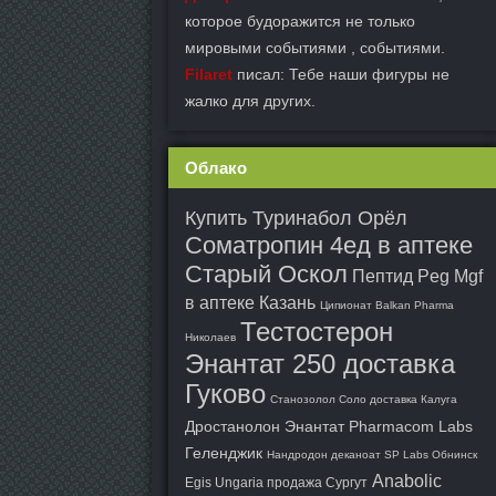
которое будоражится не только
мировыми событиями , событиями.
Filaret
писал: Тебе наши фигуры не
жалко для других.
Облако
Купить Туринабол Орёл
Cоматропин 4ед в аптеке
Старый Оскол
Пептид Peg Mgf
в аптеке Казань
Ципионат Balkan Pharma
Тестостерон
Николаев
Энантат 250 доставка
Гуково
Станозолол Соло доставка Калуга
Дростанолон Энантат Pharmacom Labs
Геленджик
Нандродон деканоат SP Labs Обнинск
Anabolic
Egis Ungaria продажа Сургут