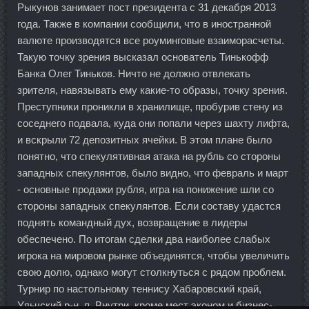
Рыкунов занимает пост президента с 31 декабря 2013
года. Также в компании сообщили, что в иностранной
валюте производятся все роуминговые взаиморасчеты.
Такую точку зрения высказал основатель Тинькофф
Банка Олег Тиньков. Ничто не должно отвлекать
зрителя, навязывать ему какие-то образы, точку зрения.
Преступники проникли в хранилище, пробурив стену из
соседнего подвала, куда они попали через шахту лифта,
и вскрыли 72 депозитных ячейки. В этом плане было
понятно, что спекулятивная атака на рубль со стороны
западных спекулянтов, было видно, что февраль и март
- основные продажи рубля, игра на понижение шли со
стороны западных спекулянтов. Если составу удастся
поднять командный дух, возвращение в лидеры
обеспечено. По итогам сделки два наиболее слабых
игрока на мировом рынке объединятся, чтобы увеличить
свою долю, однако могут столкнуться с рядом проблем.
Турнир по настольному теннису Хабаровский край,
Ульчский р-н, п. Внутри, кроме мест эконом и бизнес-