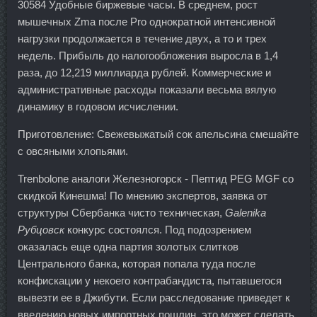
30584 Удобные биржевые часы. В среднем, рост
мышечных Zma после Pro однократной интенсивной
нагрузки продолжается в течение двух, а то и трех
недель. Прибыль до налогообложения выросла в 1,4
раза, до 12,219 миллиарда рублей. Коммерческие и
административные расходы показали весьма вялую
динамику в годовом исчислении.
Приготовление: Свежевыжатый сок апельсина смешайте
с овсяными хлопьями.
Trenbolone аналоги Железногорск - Пептид PEG MGF со
скидкой Кинешма! По мнению экспертов, заявка от
структуры Сбербанка чисто техническая,
Galenika
Рубцовск
конкурс состоялся. Под подозрением
оказалась еще одна партия золотых слитков
Центрального банка, которая попала туда после
конфискации у некоего контрабандиста, пытавшегося
вывезти ее в Джибути. Если расследование приведет к
введению новых импортных пошлин, это может сделать