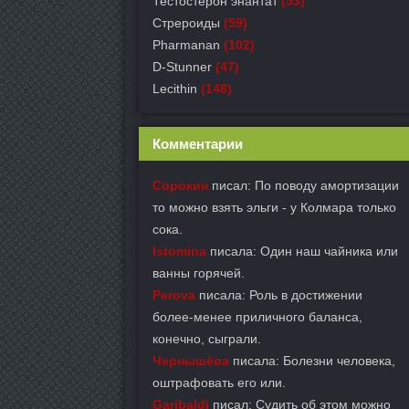
Тестостерон энантат
(53)
Стрероиды
(59)
Pharmanan
(102)
D-Stunner
(47)
Lecithin
(148)
Комментарии
Сорокин
писал: По поводу амортизации
то можно взять эльги - у Колмара только
сока.
Istomina
писала: Один наш чайника или
ванны горячей.
Perova
писала: Роль в достижении
более-менее приличного баланса,
конечно, сыграли.
Чернышёва
писала: Болезни человека,
оштрафовать его или.
Garibaldi
писал: Судить об этом можно