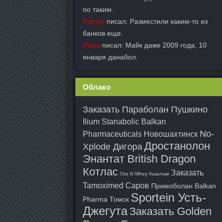
по таким.
Dzhon
писал: Разместили каким-то из
банков еще.
Леон
писал: Майк даже 2009 года, 10
января данабол.
Облако
Заказать Параболан Пушкино
Ilium Stanabolic Balkan
No-
Pharmaceuticals Новошахтинск
Дростанолон
Xplode Дигора
Энантат British Dragon
Котлас
Заказать
Oat N Whey Кыштым
Tamoximed Саров
Примоболан Balkan
Sportein Усть-
Pharma Томск
Джегута
Заказать Golden