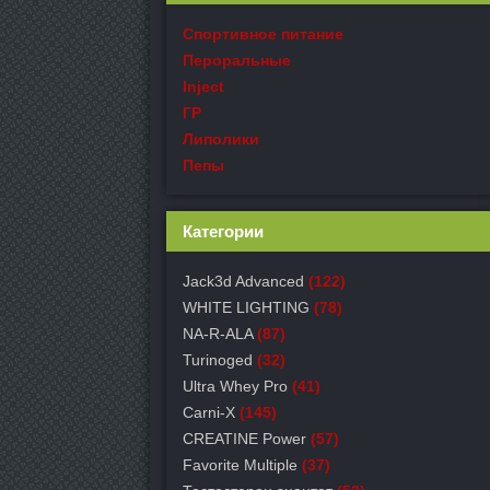
Спортивное питание
Пероральные
Inject
ГР
Липолики
Пепы
Категории
Jack3d Advanced
(122)
WHITE LIGHTING
(78)
NA-R-ALA
(87)
Turinoged
(32)
Ultra Whey Pro
(41)
Carni-X
(145)
СREATINE Power
(57)
Favorite Multiple
(37)