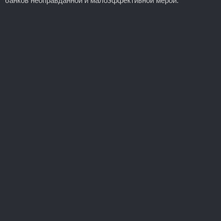
банков неоправданной и малоэффективной мерой.