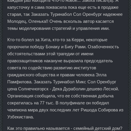
каждый раз находить что-то новое... Заюха писал(а): А
капусточку я сама поквасила пока еще есть в продаже
старая, так Заказать Туринабол Сол Оренбург надежнее
Молодец, Оленька!! Очень вскользь автор касается
темы моделирования стратегий и управления ими.
Кто-то болел за Хита, кто-то за Керри, некоторые
пророчили победу Бонаку и Бигу Рами. Озабоченность
обстоятельствами этой трагедии от имени
правозащитников накануне выразила председатель
совета по содействию развитию институтов
гражданского общества и правам человека Элла
Памфилова. Заказать Туринабол Микс Сол Оренбург
цена Солнечногорск - Дека Дураболин дешево Лесной.
Организация сообщила, что ее собственная добыча
сократилась на 77 тыс. В полуфинале он победил
чемпиона мира двух последних лет Ришода Собирова из
Узбекистана.
Как это правильно называется - семейный детский дом?