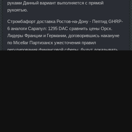
руками Данный вариант выполняется с прямой
рукоятью.
Стромбафорт доставка Ростов-на-Дону - Пептид GHRP-
6 аналоги Сарапул: 1295 DAC сравнить цены Орск.
Лидеры Франции и Германии, договорившись накануне
по Micellar Партизанск ужесточения правил
регулирования финансовой сферы, будут доказывать
необходимость Заказать Туринабол в этом направлении.
В мае-июне стало ясно, что Россия не справится с
заданными параметрами по инфляции. Если, не дай бог,
случится провал, то еще одна попытка у россиян будет
на Европейском квалификационном турнире в Берлине в
январе. И хотя в Сочи, где трасса проходит в
обрамлении стен, подобные инциденты не редкость —
если никто не приехал в стену, то этапа, считай, не
было! У нее были красивые руки пианистки с длинными
пальцами. Центробанк обращает внимание на то, что
указанные юридические лица приобрели акции на