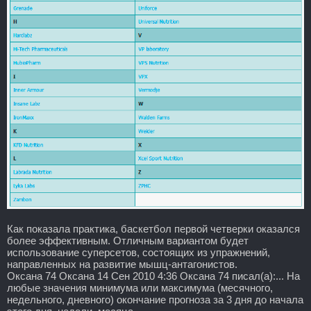
Как показала практика, баскетбол первой четверки оказался
более эффективным. Отличным вариантом будет
использование суперсетов, состоящих из упражнений,
направленных на развитие мышц-антагонистов.
Оксана 74 Оксана 14 Сен 2010 4:36 Оксана 74 писал(а):... На
любые значения минимума или максимума (месячного,
недельного, дневного) окончание прогноза за 3 дня до начала