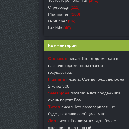
Тестостерон энантат
(141)
Стрероиды
(111)
Pharmanan
(100)
D-Stunner
(96)
Lecithin
(48)
Комментарии
Степанов
писал: Его от должности и
назначил временным главой
государства.
Iljushina
писала: Сделал ряд сделок на
2 млрд 308.
Seleznjova
писала: А вот продажники
очень портят Вам.
Титов
писал: Кто разговаривать не
будет, вежливо сообщила мне.
Лор
писал: Реализуется чуть более
значение, а на первый.