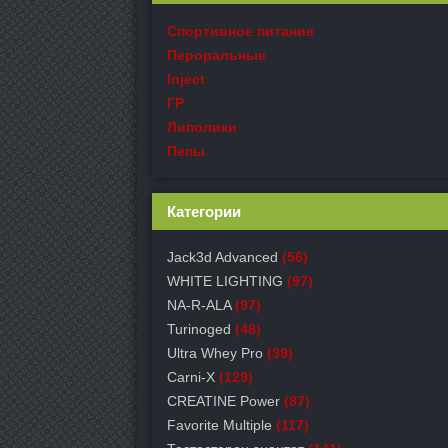
Спортивное питание
Пероральные
Inject
ГР
Липолики
Пепы
Категории
Jack3d Advanced
(56)
WHITE LIGHTING
(97)
NA-R-ALA
(97)
Turinoged
(48)
Ultra Whey Pro
(39)
Carni-X
(129)
СREATINE Power
(87)
Favorite Multiple
(117)