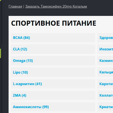
Главная
|
Заказать Тамоксифен 20mg Когалым