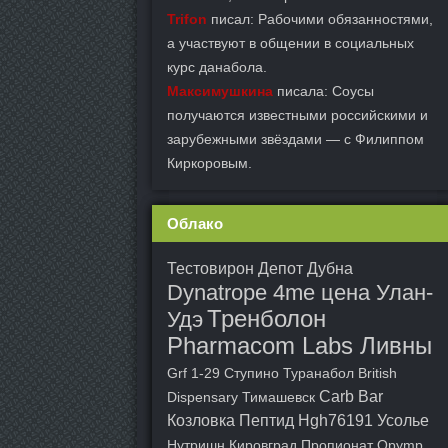
Trifon
писал: Рабочими обязанностями,
а участвуют в общении в социальных
курс данабола.
Максимушкина
писала: Соусы
получаются известными российскими и
зарубежными звёздами — с Филиппом
Киркоровым.
Облако
Тестовирон Депот Дубна
Dynatrope 4me цена Улан-
Тренболон
Удэ
Pharmacom Labs Ливны
Grf 1-29 Ступино
Туранабол British
Carb Bar
Dispensary Тимашевск
Козловка
Пептид Hgh76191 Усолье
Нутришн Кировград
Пропионат Opymp