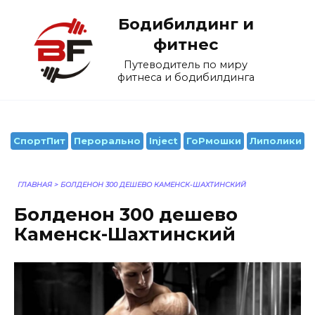
Перейти
Бодибилдинг и
к
содержанию
фитнес
Путеводитель по миру
фитнеса и бодибилдинга
СпортПит
Перорально
Inject
ГоРмошки
Липолики
ГЛАВНАЯ
>
БОЛДЕНОН 300 ДЕШЕВО КАМЕНСК-ШАХТИНСКИЙ
Болденон 300 дешево
Каменск-Шахтинский