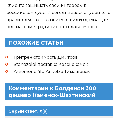
клиента защищать свои интересы в
российском суде. И сегодня задача турецкого
правительства — развить те виды отдыха, где
отдыхающие традиционно платят много.
ПОХОЖИЕ СТАТЬИ
Тритрен стоимость Дмитров
Stanozolol доставка Краснокамск
Ansomone 4IU Ankebio Тимашевск
Комментарии к Болденон 300
дешево Каменск-Шахтинский
Серый
ответил(а)