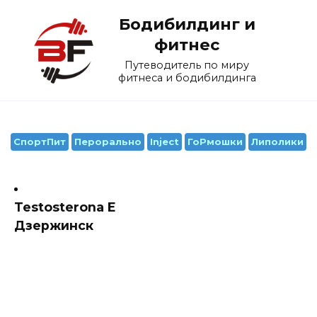
Перейти
Бодибилдинг и
к
содержанию
фитнес
Путеводитель по миру
фитнеса и бодибилдинга
СпортПит
Перорально
Inject
ГоРмошки
Липолики
Testosterona E
Дзержинск