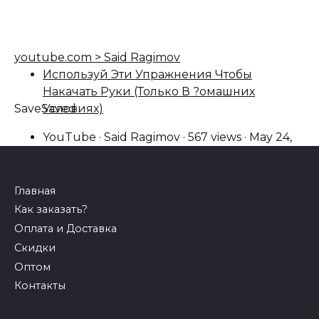
youtube.com > Said Ragimov
Используй Эти Упражнения Чтобы
Накачать Руки (Только В ?омашних
Save
Saved
Условиях)
YouTube · Said Ragimov · 567 views · May 24,
2021
Главная
Как заказать?
Оплата и Доставка
Скидки
Оптом
Контакты