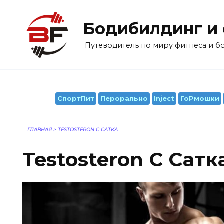
Перейти
к
Бодибилдинг и
содержанию
Путеводитель по миру фитнеса и 
СпортПит
Перорально
Inject
ГоРмошки
ГЛАВНАЯ
>
TESTOSTERON C САТКА
Testosteron C Сатк