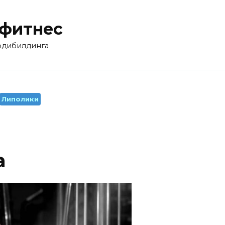
 фитнес
бодибилдинга
Липолики
а