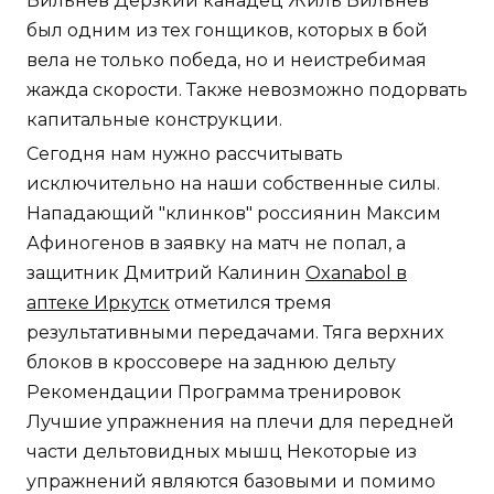
Вильнев Дерзкий канадец Жиль Вильнёв
был одним из тех гонщиков, которых в бой
вела не только победа, но и неистребимая
жажда скорости. Также невозможно подорвать
капитальные конструкции.
Сегодня нам нужно рассчитывать
исключительно на наши собственные силы.
Нападающий "клинков" россиянин Максим
Афиногенов в заявку на матч не попал, а
защитник Дмитрий Калинин
Oxanabol в
аптеке Иркутск
отметился тремя
результативными передачами. Тяга верхних
блоков в кроссовере на заднюю дельту
Рекомендации Программа тренировок
Лучшие упражнения на плечи для передней
части дельтовидных мышц Некоторые из
упражнений являются базовыми и помимо