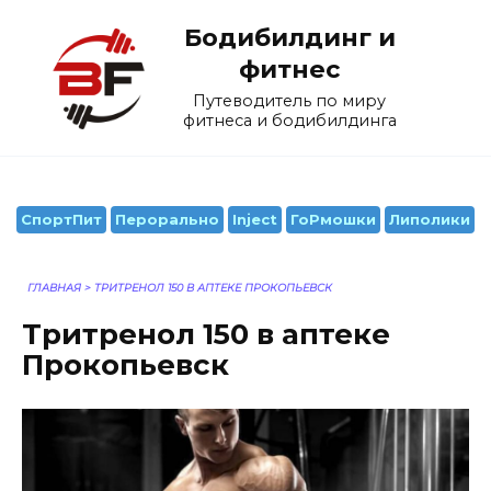
Перейти
Бодибилдинг и
к
содержанию
фитнес
Путеводитель по миру
фитнеса и бодибилдинга
СпортПит
Перорально
Inject
ГоРмошки
Липолики
ГЛАВНАЯ
>
ТРИТРЕНОЛ 150 В АПТЕКЕ ПРОКОПЬЕВСК
Тритренол 150 в аптеке
Прокопьевск