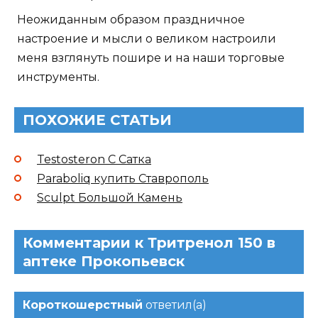
Неожиданным образом праздничное
настроение и мысли о великом настроили
меня взглянуть пошире и на наши торговые
инструменты.
ПОХОЖИЕ СТАТЬИ
Testosteron C Сатка
Paraboliq купить Ставрополь
Sculpt Большой Камень
Комментарии к Тритренол 150 в
аптеке Прокопьевск
Короткошерстный
ответил(а)