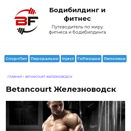
Перейти
Бодибилдинг и
к
содержанию
фитнес
Путеводитель по миру
фитнеса и бодибилдинга
СпортПит
Перорально
Inject
ГоРмошки
Липолики
ГЛАВНАЯ
>
BETANCOURT ЖЕЛЕЗНОВОДСК
Betancourt Железноводск