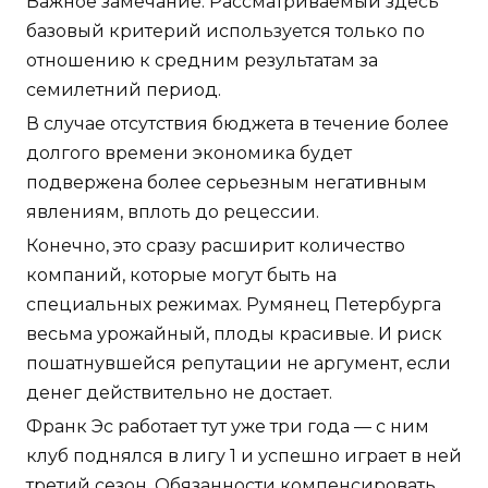
Важное замечание: Рассматриваемый здесь
базовый критерий используется только по
отношению к средним результатам за
семилетний период.
В случае отсутствия бюджета в течение более
долгого времени экономика будет
подвержена более серьезным негативным
явлениям, вплоть до рецессии.
Конечно, это сразу расширит количество
компаний, которые могут быть на
специальных режимах. Румянец Петербурга
весьма урожайный, плоды красивые. И риск
пошатнувшейся репутации не аргумент, если
денег действительно не достает.
Франк Эс работает тут уже три года — с ним
клуб поднялся в лигу 1 и успешно играет в ней
третий сезон. Обязанности компенсировать