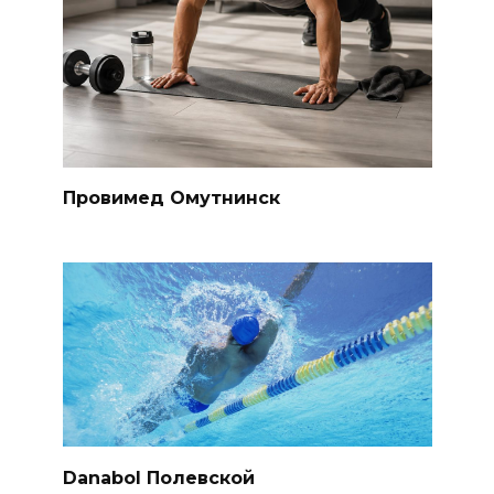
Провимед Омутнинск
Danabol Полевской