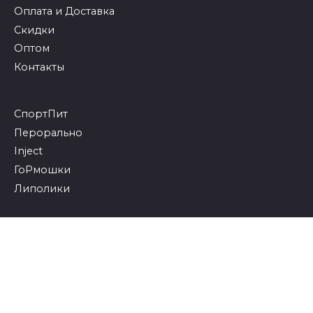
Оплата и Доставка
Скидки
Оптом
Контакты
СпортПит
Перорально
Inject
ГоРмошки
Липолики
© 2026 Бодибилдинг и фитнес
18+