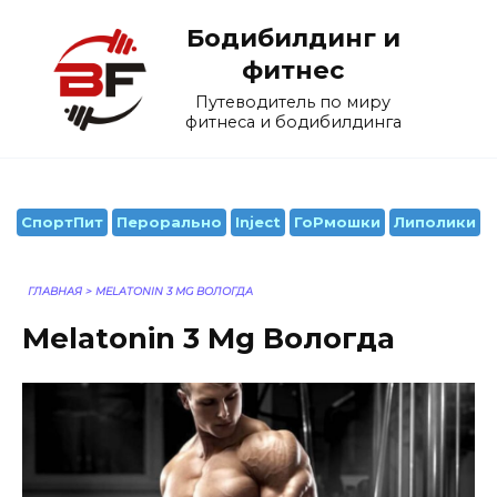
Перейти
Бодибилдинг и
к
содержанию
фитнес
Путеводитель по миру
фитнеса и бодибилдинга
СпортПит
Перорально
Inject
ГоРмошки
Липолики
ГЛАВНАЯ
>
MELATONIN 3 MG ВОЛОГДА
Melatonin 3 Mg Вологда