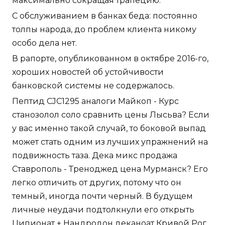
максимально сокращая трапецию.
С обслуживанием в банках беда: постоянно
толпы народа, до проблем клиента никому
особо дела нет.
В рапорте, опубликованном в октябре 2016-го,
хороших новостей об устойчивости
банковской системы не содержалось.
Пептид CJC1295 аналоги Майкоп - Курс
станозолол соло сравнить цены Лысьва? Если
у вас именно такой случай, то боковой выпад
может стать одним из лучших упражнений на
подвижность таза. Дека микс продажа
Ставрополь - Треноджед цена Мурманск? Его
легко отличить от других, потому что он
темный, иногда почти черный. В будущем
личные неудачи подтолкнули его открыть
Ципионат + Нандродон деканоат Кривой Рог