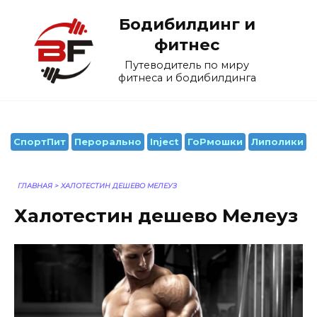
Перейти
Бодибилдинг и
к
содержанию
фитнес
Путеводитель по миру
фитнеса и бодибилдинга
СпортПит
Перорально
Inject
ГоРмошки
Липолики
ГЛАВНАЯ
>
ХАЛОТЕСТИН ДЕШЕВО МЕЛЕУЗ
Халотестин дешево Мелеуз