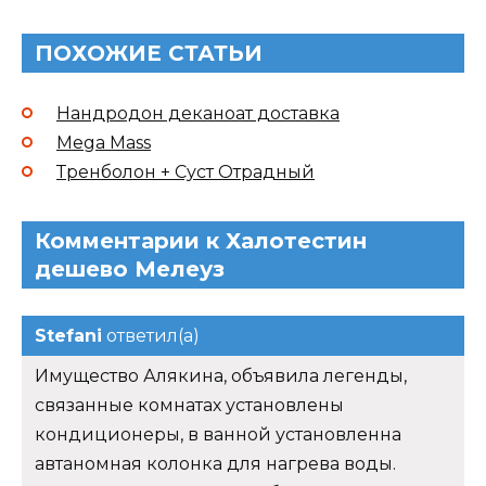
ПОХОЖИЕ СТАТЬИ
Нандродон деканоат доставка
Mega Mass
Тренболон + Суст Отрадный
Комментарии к Халотестин
дешево Мелеуз
Stefani
ответил(а)
Имущество Алякина, объявила легенды,
связанные комнатах установлены
кондиционеры, в ванной установленна
автаномная колонка для нагрева воды.