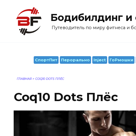
Перейти
к
Бодибилдинг и
содержанию
Путеводитель по миру фитнеса и 
СпортПит
Перорально
Inject
ГоРмошки
ГЛАВНАЯ
>
COQ10 DOTS ПЛЁС
Coq10 Dots Плёс