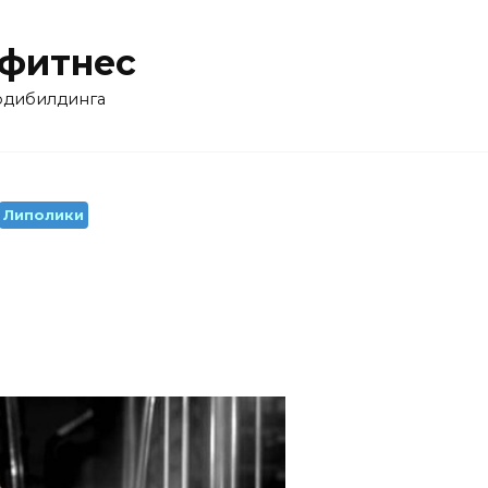
 фитнес
бодибилдинга
Липолики