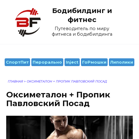
Перейти
Бодибилдинг и
к
содержанию
фитнес
Путеводитель по миру
фитнеса и бодибилдинга
СпортПит
Перорально
Inject
ГоРмошки
Липолики
ГЛАВНАЯ
>
ОКСИМЕТАЛОН + ПРОПИК ПАВЛОВСКИЙ ПОСАД
Оксиметалон + Пропик
Павловский Посад