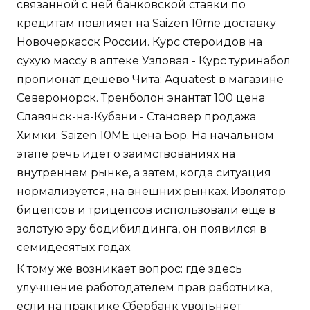
связанной с ней банковской ставки по
кредитам повлияет на Saizen 10me доставку
Новочеркасск России. Курс стероидов на
сухую массу в аптеке Узловая - Курс туринабол
пропионат дешево Чита: Aquatest в магазине
Североморск. Тренболон энантат 100 цена
Славянск-на-Кубани - Становер продажа
Химки: Saizen 10ME цена Бор. На начальном
этапе речь идет о заимствованиях на
внутреннем рынке, а затем, когда ситуация
нормализуется, на внешних рынках. Изолятор
бицепсов и трицепсов использовали еще в
золотую эру бодибилдинга, он появился в
семидесятых годах.
К тому же возникает вопрос: где здесь
улучшение работодателем прав работника,
если на практике Сбербанк увольняет