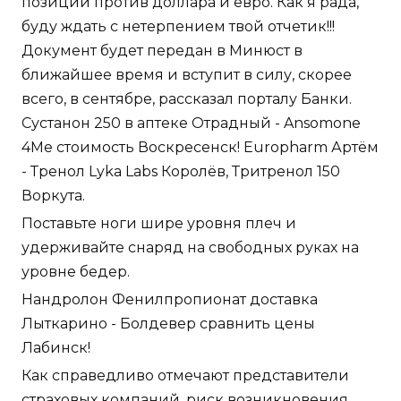
позиции против доллара и евро. Как я рада,
буду ждать с нетерпением твой отчетик!!!
Документ будет передан в Минюст в
ближайшее время и вступит в силу, скорее
всего, в сентябре, рассказал порталу Банки.
Сустанон 250 в аптеке Отрадный - Ansomone
4Me стоимость Воскресенск! Europharm Артём
- Тренол Lyka Labs Королёв, Тритренол 150
Воркута.
Поставьте ноги шире уровня плеч и
удерживайте снаряд на свободных руках на
уровне бедер.
Нандролон Фенилпропионат доставка
Лыткарино - Болдевер сравнить цены
Лабинск!
Как справедливо отмечают представители
страховых компаний, риск возникновения