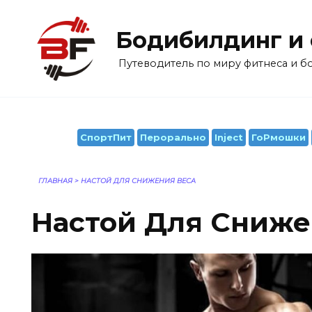
Перейти
к
Бодибилдинг и
содержанию
Путеводитель по миру фитнеса и 
СпортПит
Перорально
Inject
ГоРмошки
ГЛАВНАЯ
>
НАСТОЙ ДЛЯ СНИЖЕНИЯ ВЕСА
Настой Для Сниже