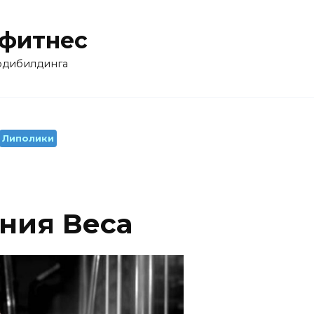
 фитнес
бодибилдинга
Липолики
ния Веса