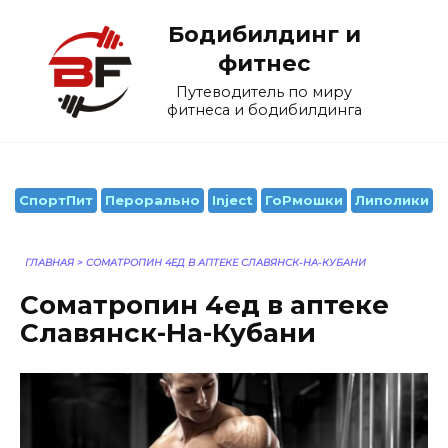
Перейти
Бодибилдинг и
к
содержанию
фитнес
Путеводитель по миру
фитнеса и бодибилдинга
СпортПит
Перорально
Inject
ГоРмошки
Липолики
ГЛАВНАЯ
>
CОМАТРОПИН 4ЕД В АПТЕКЕ СЛАВЯНСК-НА-КУБАНИ
Cоматропин 4ед в аптеке
Славянск-На-Кубани