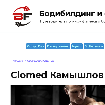
Перейти
к
Бодибилдинг и
содержанию
Путеводитель по миру фитнеса и 
СпортПит
Перорально
Inject
ГоРмошки
ГЛАВНАЯ
>
CLOMED КАМЫШЛОВ
Clomed Камышлов