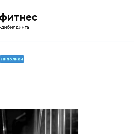
 фитнес
бодибилдинга
Липолики