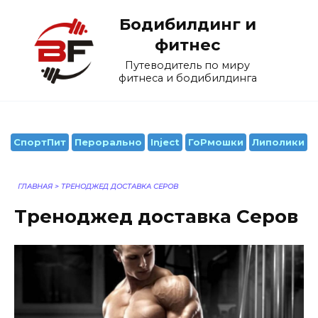
Перейти
Бодибилдинг и
к
содержанию
фитнес
Путеводитель по миру
фитнеса и бодибилдинга
СпортПит
Перорально
Inject
ГоРмошки
Липолики
ГЛАВНАЯ
>
ТРЕНОДЖЕД ДОСТАВКА СЕРОВ
Треноджед доставка Серов