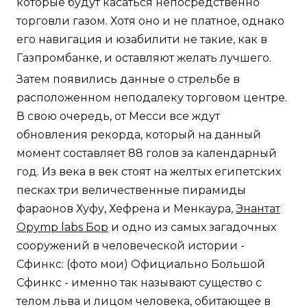
которые будут касаться непосредственно
торговли газом. Хотя оно и не платное, однако
его навигация и юзабилити не такие, как в
Газпромбанке, и оставляют желать лучшего.
Затем появились данные о стрельбе в
расположенном неподалеку торговом центре.
В свою очередь, от Месси все ждут
обновления рекорда, который на данный
момент составляет 88 голов за календарный
год. Из века в век стоят на желтых египетских
песках три величественные пирамиды
фараонов Хуфу, Хефрена и Менкаура,
Энантат
Opymp labs Бор
и одно из самых загадочных
сооружений в человеческой истории -
Сфинкс: (фото мои) Официально Большой
Сфинкс - именно так называют существо с
телом льва и лицом человека, обитающее в