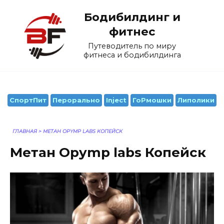
Перейти
Бодибилдинг и
к
содержанию
фитнес
Путеводитель по миру
фитнеса и бодибилдинга
СпортПит
Перорально
Inject
ГоРмошки
Липолики
ГЛАВНАЯ
>
МЕТАН OPYMP LABS КОПЕЙСК
Метан Opymp labs Копейск