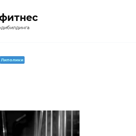
 фитнес
бодибилдинга
Липолики