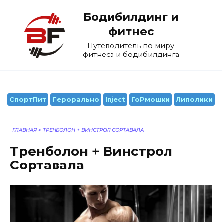
Перейти
Бодибилдинг и
к
содержанию
фитнес
Путеводитель по миру
фитнеса и бодибилдинга
СпортПит
Перорально
Inject
ГоРмошки
Липолики
ГЛАВНАЯ
>
ТРЕНБОЛОН + ВИНСТРОЛ СОРТАВАЛА
Тренболон + Винстрол
Сортавала