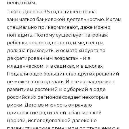
невысоким.
Также Доев на 3,5 года лишен права
заниматься банковской деятельностью. Их там
специально прикармливают, даже можно
погладить. Поэтому существует патронаж
ребёнка новорожденного, и медсестра
должна приходить, и осмотр хирурга по
декретированным возрастам - и в
младенческом, и в садиках, и в школах.
Подавляющее большинство других решений
не может этого сделать. И все же задержка с
развитием растений и с уборкой в ряде
российских регионов создает некоторые
риски. Детство и юность омрачало
пристрастие родителей к баптистской
церкви, исповедовавшей далеко не
гуманистические принципы по отношению к