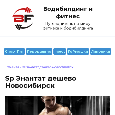
Перейти
Бодибилдинг и
к
содержанию
фитнес
Путеводитель по миру
фитнеса и бодибилдинга
СпортПит
Перорально
Inject
ГоРмошки
Липолики
ГЛАВНАЯ
>
SP ЭНАНТАТ ДЕШЕВО НОВОСИБИРСК
Sp Энантат дешево
Новосибирск