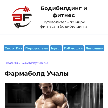
Перейти
Бодибилдинг и
к
содержанию
фитнес
Путеводитель по миру
фитнеса и бодибилдинга
СпортПит
Перорально
Inject
ГоРмошки
Липолики
ГЛАВНАЯ
>
ФАРМАБОЛД УЧАЛЫ
Фармаболд Учалы