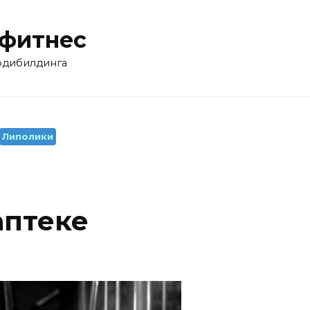
 фитнес
бодибилдинга
Липолики
аптеке