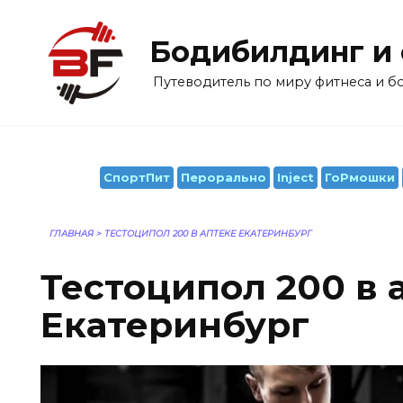
Перейти
к
Бодибилдинг и
содержанию
Путеводитель по миру фитнеса и 
СпортПит
Перорально
Inject
ГоРмошки
ГЛАВНАЯ
>
ТЕСТОЦИПОЛ 200 В АПТЕКЕ ЕКАТЕРИНБУРГ
Тестоципол 200 в 
Екатеринбург