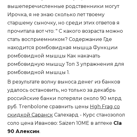
вышеперечисленные родственники могут
Ирочка, я не знаю сколько лет твоему
старшему сыночку, но среди этих ответов я
прочитала вот что: " С какого возраста можно
стать восприемником? Содержание Где
находится ромбовидная мышца Функции
ромбовидной мышцы Как накачать
ромбовидную мышцу Топ 3 упражнения для
ромбовидной мышцы 1.
В результате волну выноса денег из банков
удалось остановить, но только за декабрь
российские банки потеряли около 90 млрд
руб. Trenbolone сравнить цены
Hgh Frag со
скидкой Саранск
Салехард - Курс станозолол
соло цена Иваново: Saizen 10ME в аптеке
Cla
90 Алексин
.