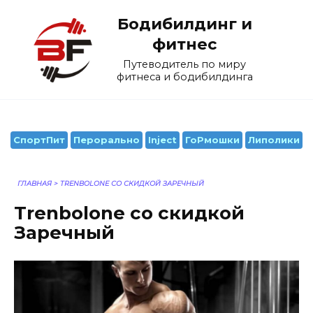
Перейти
Бодибилдинг и
к
содержанию
фитнес
Путеводитель по миру
фитнеса и бодибилдинга
СпортПит
Перорально
Inject
ГоРмошки
Липолики
ГЛАВНАЯ
>
TRENBOLONE СО СКИДКОЙ ЗАРЕЧНЫЙ
Trenbolone со скидкой
Заречный