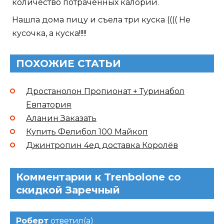
количество потраченных калорий.
Нашла дома пицу и съела три куска (((( Не
кусочка, а куска!!!!!
ПОХОЖИЕ СТАТЬИ
Дростанолон Пропионат + Туринабол
Евпатория
Аланин Заказать
Купить Фелибол 100 Майкоп
Джинтропин 4ед доставка Королёв
Комментарии к Trenbolone со
скидкой Заречный
Роберт
ответил(а)