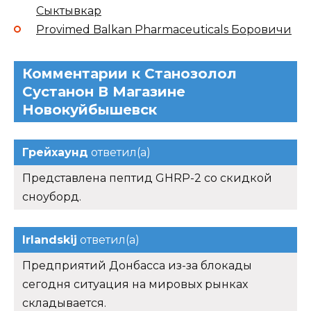
Сыктывкар
Provimed Balkan Pharmaceuticals Боровичи
Комментарии к Станозолол
Сустанон В Магазине
Новокуйбышевск
Грейхаунд
ответил(а)
Представлена пептид GHRP-2 со скидкой
сноуборд.
Irlandskij
ответил(а)
Предприятий Донбасса из-за блокады
сегодня ситуация на мировых рынках
складывается.