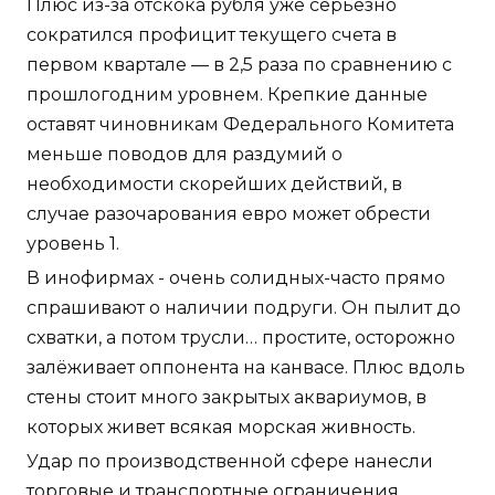
Плюс из-за отскока рубля уже серьезно
сократился профицит текущего счета в
первом квартале — в 2,5 раза по сравнению с
прошлогодним уровнем. Крепкие данные
оставят чиновникам Федерального Комитета
меньше поводов для раздумий о
необходимости скорейших действий, в
случае разочарования евро может обрести
уровень 1.
В инофирмах - очень солидных-часто прямо
спрашивают о наличии подруги. Он пылит до
схватки, а потом трусли… простите, осторожно
залёживает оппонента на канвасе. Плюс вдоль
стены стоит много закрытых аквариумов, в
которых живет всякая морская живность.
Удар по производственной сфере нанесли
торговые и транспортные ограничения