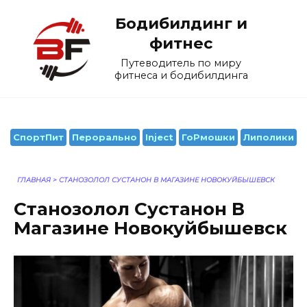
Перейти
Бодибилдинг и
к
содержанию
фитнес
Путеводитель по миру
фитнеса и бодибилдинга
СпортПит
Перорально
Inject
ГоРмошки
Липолики
ГЛАВНАЯ
>
СТАНОЗОЛОЛ СУСТАНОН В МАГАЗИНЕ НОВОКУЙБЫШЕВСК
Станозолол Сустанон В
Магазине Новокуйбышевск